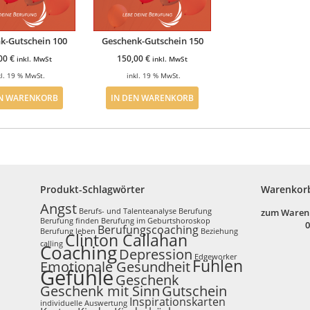
k-Gutschein 100
Geschenk-Gutschein 150
,00
€
150,00
€
inkl. MwSt
inkl. MwSt
kl. 19 % MwSt.
inkl. 19 % MwSt.
EN WARENKORB
IN DEN WARENKORB
Produkt-Schlagwörter
Warenkor
Angst
Berufs- und Talenteanalyse
Berufung
zum Waren
Berufung finden
Berufung im Geburtshoroskop
0
Berufungscoaching
Berufung leben
Beziehung
Clinton Callahan
calling
Coaching
Depression
Edgeworker
Fühlen
Emotionale Gesundheit
Gefühle
Geschenk
Geschenk mit Sinn
Gutschein
Inspirationskarten
individuelle Auswertung